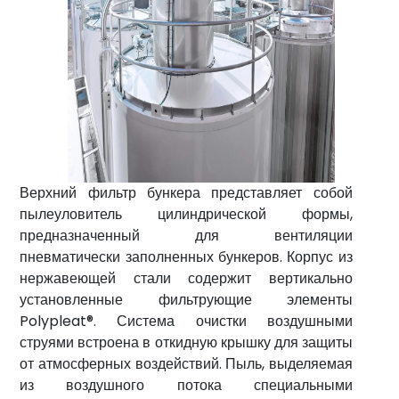
Транспортировка разбавленной фазы
очистки
(вакуум)
Решения
Транспортировка разбавленной фазы
(давление)
для
выгрузки
и
дозирования
биг-
бэгов
Верхний фильтр бункера представляет собой
Оборудование
пылеуловитель цилиндрической формы,
и
предназначенный для вентиляции
аксессуары
пневматически заполненных бункеров. Корпус из
для
нержавеющей стали содержит вертикально
силосов
установленные фильтрующие элементы
Polypleat®. Система очистки воздушными
Аксессуары
струями встроена в откидную крышку для защиты
для
от атмосферных воздействий. Пыль, выделяемая
резервуаров
из воздушного потока специальными
для