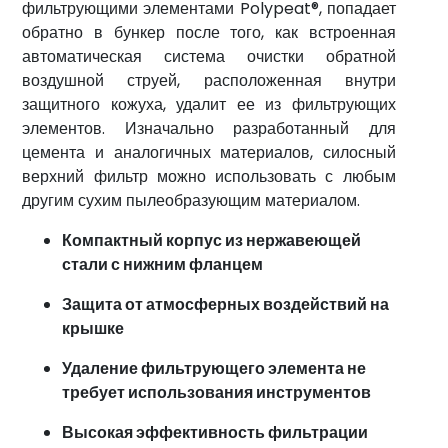
фильтрующими элементами Polypeat®, попадает
воды
обратно в бункер после того, как встроенная
Услуги
автоматическая система очистки обратной
воздушной струей, расположенная внутри
Секторы
защитного кожуха, удалит ее из фильтрующих
Сертификаты
элементов. Изначально разработанный для
цемента и аналогичных материалов, силосный
Новости
верхний фильтр можно использовать с любым
Контакт
другим сухим пылеобразующим материалом.
info@fta-
Компактный корпус из нержавеющей
endustriyel.com
стали с нижним фланцем
Защита от атмосферных воздействий на
крышке
Удаление фильтрующего элемента не
требует использования инструментов
Высокая эффективность фильтрации