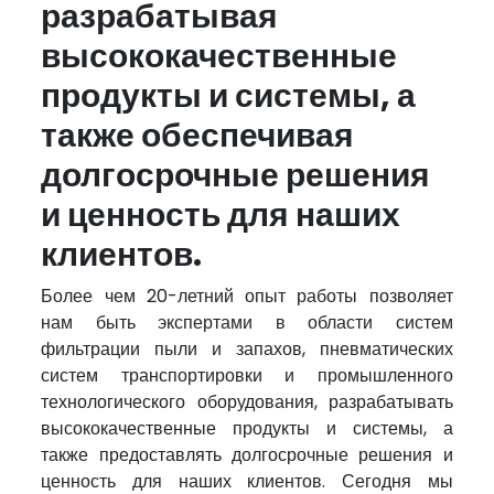
разрабатывая
очистки
высококачественные
Решения
продукты и системы, а
для
выгрузки
также обеспечивая
и
долгосрочные решения
дозирования
биг-
и ценность для наших
бэгов
клиентов.
Оборудование
и
Более чем 20-летний опыт работы позволяет
аксессуары
нам быть экспертами в области систем
для
фильтрации пыли и запахов, пневматических
силосов
систем транспортировки и промышленного
технологического оборудования, разрабатывать
Аксессуары
высококачественные продукты и системы, а
для
также предоставлять долгосрочные решения и
резервуаров
ценность для наших клиентов. Сегодня мы
для