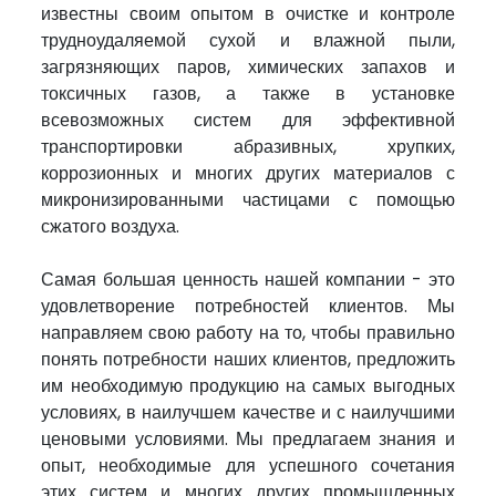
известны своим опытом в очистке и контроле
воды
трудноудаляемой сухой и влажной пыли,
Услуги
загрязняющих паров, химических запахов и
Секторы
токсичных газов, а также в установке
всевозможных систем для эффективной
Сертификаты
транспортировки абразивных, хрупких,
Новости
коррозионных и многих других материалов с
микронизированными частицами с помощью
Контакт
сжатого воздуха.
info@fta-
Самая большая ценность нашей компании - это
endustriyel.com
удовлетворение потребностей клиентов. Мы
направляем свою работу на то, чтобы правильно
понять потребности наших клиентов, предложить
им необходимую продукцию на самых выгодных
условиях, в наилучшем качестве и с наилучшими
ценовыми условиями. Мы предлагаем знания и
опыт, необходимые для успешного сочетания
этих систем и многих других промышленных