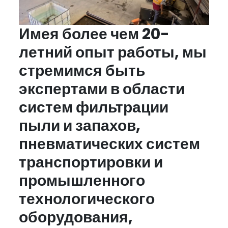
аксессуары
для
фильтрации
Имея более чем 20-
пыли
летний опыт работы, мы
Решения
стремимся быть
по
фильтрации
экспертами в области
запахов
систем фильтрации
и
газов
пыли и запахов,
Пневматические
пневматических систем
системы
транспортировки и
транспортировки
порошков
промышленного
Решения
технологического
для
оборудования,
центральной
вакуумной