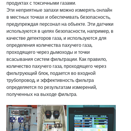
продуктах с токсичными газами.
воды
Эти неприятные запахи можно измерять онлайн
Услуги
в местных точках и обеспечивать безопасность,
предупреждая персонал на объекте. Эти датчики
Секторы
используются в целях безопасности, например, в
Сертификаты
качестве детекторов газа, и используются для
Новости
определения количества пахучего газа,
проходящего через дымоходы и точки
Контакт
всасывания систем фильтрации. Как правило,
info@fta-
количество пахучего газа, проходящего через
фильтрующий блок, подается во входной
endustriyel.com
трубопровод, и эффективность фильтра
определяется по результатам измерений,
полученных на выходе фильтра.