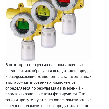
Транспортировка разбавленной фазы
очистки
(вакуум)
Решения
Транспортировка разбавленной фазы
(давление)
для
выгрузки
и
дозирования
биг-
бэгов
Оборудование
и
В некоторых процессах на промышленных
аксессуары
предприятиях образуется пыль, а также вредные
для
и раздражающие компоненты с запахом. Запах
силосов
этих ароматизированных компонентов
определяется по результатам измерений, и
Аксессуары
ароматизированные газы фильтруются. Эти
для
запахи присутствуют в легковоспламеняющихся
резервуаров
и легковоспламеняющихся продуктах, а также в
для