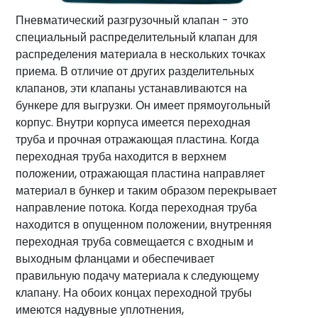
воды
Пневматический разгрузочный клапан - это
Услуги
специальный распределительный клапан для
распределения материала в нескольких точках
Секторы
приема. В отличие от других разделительных
Сертификаты
клапанов, эти клапаны устанавливаются на
бункере для выгрузки. Он имеет прямоугольный
Новости
корпус. Внутри корпуса имеется переходная
Контакт
труба и прочная отражающая пластина. Когда
переходная труба находится в верхнем
info@fta-
положении, отражающая пластина направляет
endustriyel.com
материал в бункер и таким образом перекрывает
направление потока. Когда переходная труба
находится в опущенном положении, внутренняя
переходная труба совмещается с входным и
выходным фланцами и обеспечивает
правильную подачу материала к следующему
клапану. На обоих концах переходной трубы
имеются надувные уплотнения,