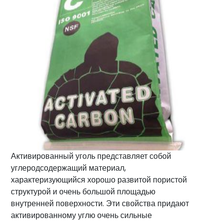
Транспортировка разбавленной фазы
очистки
(вакуум)
Решения
Транспортировка разбавленной фазы
(давление)
для
выгрузки
и
дозирования
биг-
бэгов
Оборудование
и
аксессуары
для
Активированный уголь представляет собой
силосов
углеродсодержащий материал,
характеризующийся хорошо развитой пористой
Аксессуары
структурой и очень большой площадью
для
внутренней поверхности. Эти свойства придают
резервуаров
активированному углю очень сильные
для