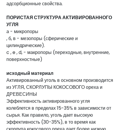
адсорбционные свойства.
воды
Услуги
ПОРИСТАЯ СТРУКТУРА АКТИВИРОВАННОГО
Секторы
УГЛЯ
а - микропоры
Сертификаты
, б, в - мезопоры (сферические и
Новости
цилиндрические).
c , e , d, - макропоры (переходные, внутренние,
Контакт
поверхностные)
info@fta-
исходный материал
endustriyel.com
Активированный уголь в основном производится
из УГЛЯ, СКОРЛУПЫ КОКОСОВОГО ореха и
ДРЕВЕСИНЫ
Эффективность активированного угля
колеблется в пределах 15-35% в зависимости от
сырья. Как правило, уголь дает высокую
эффективность (30-35%), в то время как
скорлупа кокосового ореха дает более низкую