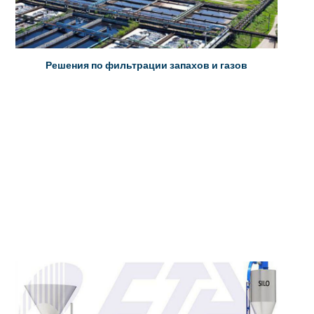
воды
Услуги
Секторы
Решения по фильтрации запахов и газов
Сертификаты
Новости
Контакт
info@fta-
endustriyel.com