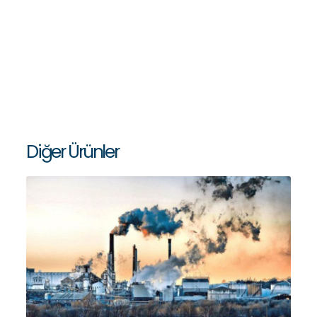
- ATV - Ayarlı Hava Enjeksiyon Valfi
Haberler
İletişim
info@fta-
endustriyel.com
Diğer Ürünler