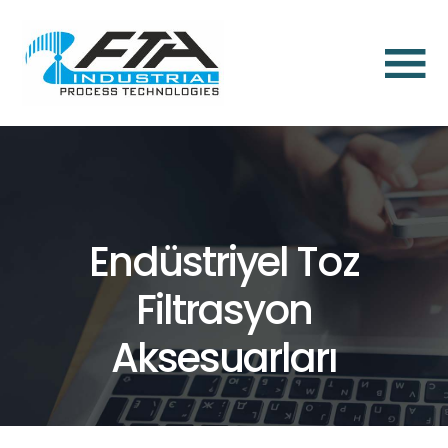
×
Anasayfa
Hakkımızda
Toz
Aspirasyon
Endüstriyel Toz
ve
Toz
Filtrasyon
Toplama
Çözümleri
Aksesuarları
Endüstriyel
Toz
Filtrasyon
Aksesuarları