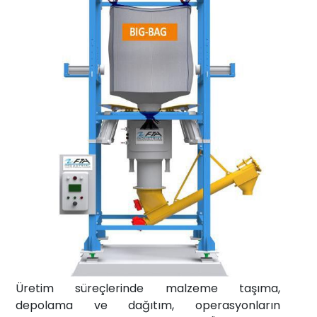
Haberler
İletişim
info@fta-
endustriyel.com
Üretim süreçlerinde malzeme taşıma,
depolama ve dağıtım, operasyonların