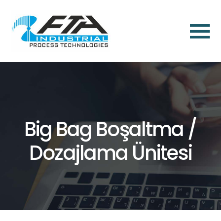
×
Anasayfa
Hakkımızda
Toz
Aspirasyon
Big Bag Boşaltma /
ve
Toz
Dozajlama Ünitesi
Toplama
Çözümleri
Endüstriyel
Toz
Filtrasyon
Aksesuarları