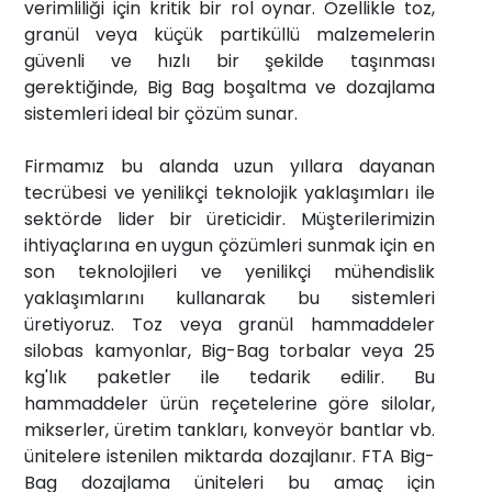
verimliliği için kritik bir rol oynar. Özellikle toz,
granül veya küçük partiküllü malzemelerin
güvenli ve hızlı bir şekilde taşınması
gerektiğinde, Big Bag boşaltma ve dozajlama
sistemleri ideal bir çözüm sunar.
Firmamız bu alanda uzun yıllara dayanan
tecrübesi ve yenilikçi teknolojik yaklaşımları ile
sektörde lider bir üreticidir. Müşterilerimizin
ihtiyaçlarına en uygun çözümleri sunmak için en
son teknolojileri ve yenilikçi mühendislik
yaklaşımlarını kullanarak bu sistemleri
üretiyoruz. Toz veya granül hammaddeler
silobas kamyonlar, Big-Bag torbalar veya 25
kg'lık paketler ile tedarik edilir. Bu
hammaddeler ürün reçetelerine göre silolar,
mikserler, üretim tankları, konveyör bantlar vb.
ünitelere istenilen miktarda dozajlanır. FTA Big-
Bag dozajlama üniteleri bu amaç için