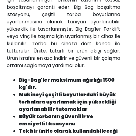
boşaltmayı garanti eder. Big Bag boşaltma
istasyonu, çeşitli torba boyutlarına
uyarlanmasına olanak tanıyan ayarlanabilir
yükseklik ile tasarlanmıştır. Big Bag'ler Forklift
veya Vinç ile taşıma için uyarlanmış bir cihaz ile
kullanılır. Torba bu cihaza dört kanca ile
tutturulur. Ünite, tutarlı bir ürün akışı sağlar.
Ürün israfını en aza indirir ve güvenli bir çalışma
ortamı sağlamaya yardımcı olur.
Big-Bag'ler maksimum ağırlığı 1500
kg'dır.
Makineyi çeşitli boyutlardaki büyük
torbalara uyarlamak için yüksekliği
ayarlanabilir tutamaklar
Büyük torbanın güvenilir ve
emniyetli ﬁksasyonu
Tek bir ünite olarak kullanılabileceği