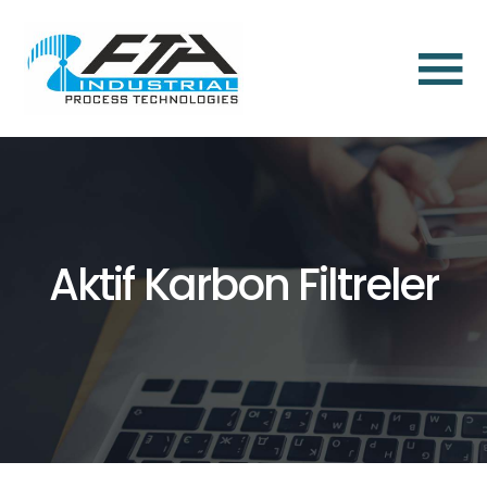
×
Anasayfa
Hakkımızda
Toz
Aspirasyon
Aktif Karbon Filtreler
ve
Toz
Toplama
Çözümleri
Endüstriyel
Toz
Filtrasyon
Aksesuarları