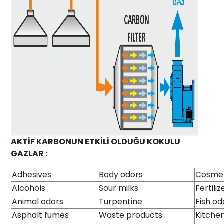
AKTİF KARBONUN ETKİLİ OLDUĞU KOKULU
GAZLAR :
Adhesives
Body odors
Cosmet
Alcohols
Sour milks
Fertiliz
Animal odors
Turpentine
Fish od
Asphalt fumes
Waste products
Kitche