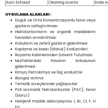
Auto Exhaust
Cleaning scents
Stale s
UYGULAMA ALANLARI :
Düşük ve Orta Konsantrasyonlu hava veya
gazların saflaştırılması
Hidrokarbonların ve organik maddelerin
havadan arındırılması
Kokuların ve zehirli gazların giderilmesi
Kaplama ve baskı (tifdruk) Endüstrileri
Boyama Kabinlerinden Solvent Tutulması
Mutfaklardaki havanın kokusunun
giderilmesi
Kimya, Petrokimya ve İlaç endüstrisi
Biyogaz arıtma
Temizlik süreçlerinde yağlayıcılar
Poli aromatik hidrokarbonlar (PAC), fenol
(klorür)
Halojenli madde adsorpsiyonu: I, Br, Cl, F, H
En