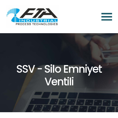
×
Anasayfa
Hakkımızda
Toz
Aspirasyon
SSV - Silo Emniyet
ve
Toz
Ventili
Toplama
Çözümleri
Endüstriyel
Toz
Filtrasyon
Aksesuarları